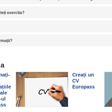
teți exercita?
rmații?
sa
nați-
Creați un
CV
țiile
Europass
ale
-ul
ass