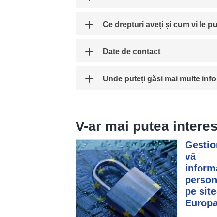
Ce drepturi aveți și cum vi le pu
Date de contact
Unde puteți găsi mai multe info
V-ar mai putea intere
Gestio
vă
informa
person
pe site
Europ