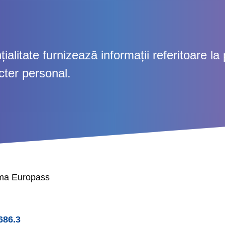
alitate furnizează informații referitoare la 
cter personal.
rma Europass
686.3