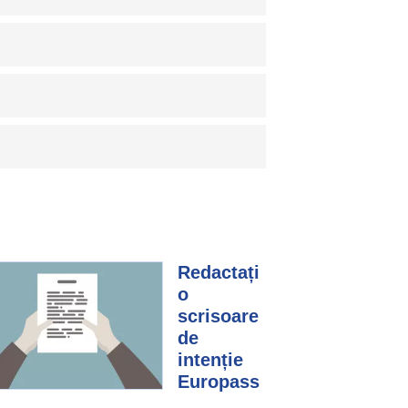
Redactați
o
scrisoare
de
intenție
Europass