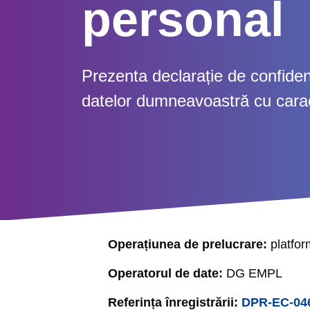
personal
Prezenta declarație de confidenți
datelor dumneavoastră cu cara
Operațiunea de prelucrare
:
platfo
Operatorul de date:
DG EMPL
Referința înregistrării:
DPR-EC-04