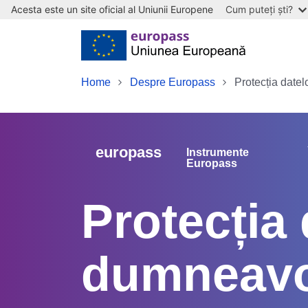
Acesta este un site oficial al Uniunii Europene
Cum puteți ști?
Skip to main content
Home
Despre Europass
Protecția date
europass
Instrumente
Europass
Protecția 
dumneavoa