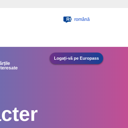
RO
română
Logați-vă pe Europass
ărțile
nteresate
cter