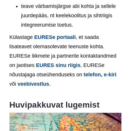
teave värbamisjärgse abi kohta ja sellele
juurdepääs, nt keelekoolitus ja sihtriigis
integreerumise toetus.
Külastage
EURESe portaali
, et saada
lisateavet olemasolevate teenuste kohta.
EURESe liikmete ja partnerite kontaktandmed
on jaotises
EURES sinu riigis
, EURESe
nõustajaga otseühenduseks on
telefon, e-kiri
või
veebivestlus
.
Huvipakkuvat lugemist