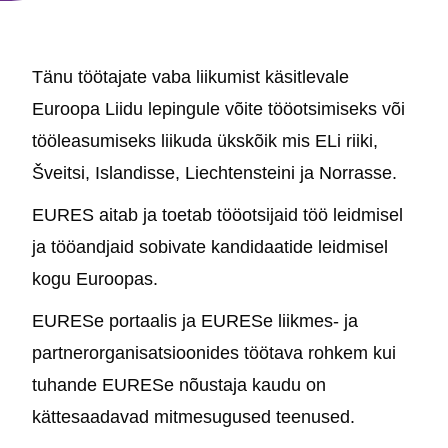
Tänu töötajate vaba liikumist käsitlevale
Euroopa Liidu lepingule võite tööotsimiseks või
tööleasumiseks liikuda ükskõik mis ELi riiki,
Šveitsi, Islandisse, Liechtensteini ja Norrasse.
EURES aitab ja toetab tööotsijaid töö leidmisel
ja tööandjaid sobivate kandidaatide leidmisel
kogu Euroopas.
EURESe portaalis ja EURESe liikmes- ja
partnerorganisatsioonides töötava rohkem kui
tuhande EURESe nõustaja kaudu on
kättesaadavad mitmesugused teenused.