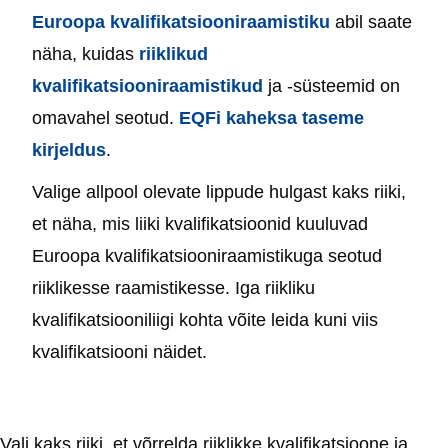
Euroopa kvalifikatsiooniraamistiku
abil saate
näha, kuidas
riiklikud
kvalifikatsiooniraamistikud
ja -süsteemid on
omavahel seotud.
EQFi kaheksa taseme
kirjeldus
.
Valige allpool olevate lippude hulgast kaks riiki,
et näha, mis liiki kvalifikatsioonid kuuluvad
Euroopa kvalifikatsiooniraamistikuga seotud
riiklikesse raamistikesse. Iga riikliku
kvalifikatsiooniliigi kohta võite leida kuni viis
kvalifikatsiooni näidet.
Vali kaks riiki, et võrrelda riiklikke kvalifikatsioone ja