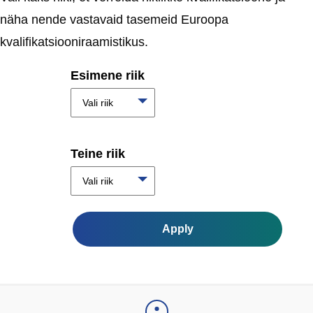
näha nende vastavaid tasemeid Euroopa
kvalifikatsiooniraamistikus.
Esimene riik
Vali riik
Teine riik
Vali riik
Apply