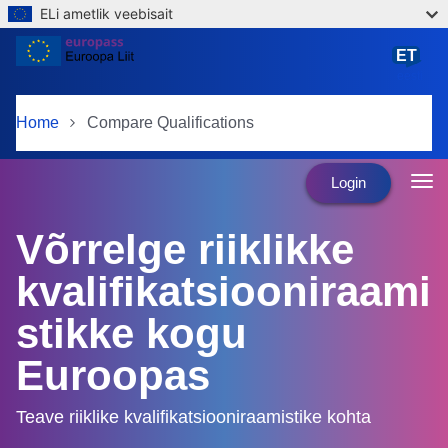
ELi ametlik veebisait
Skip to main content
ET
eesti
Home
Compare Qualifications
Login
Võrrelge riiklikke
kvalifikatsiooniraami
stikke kogu
Euroopas
Teave riiklike kvalifikatsiooniraamistike kohta