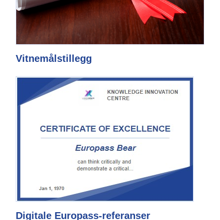
Vitnemålstillegg
Digitale Europass-referanser