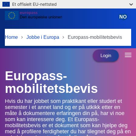
Et offisielt EU-nettsted
Skip to main content
NO
norsk
Home
Jobbe i Europa
Europass-mobilitetsbevis
Login
Europass-
mobilitetsbevis
Hvis du har jobbet som praktikant eller studert et
semester i et annet land og er på utkikk etter en
måte å dokumentere erfaringen din på, har vi noe
som kan interessere deg. Et Europass-
mobilitetsbevis er et dokument som kan hjelpe deg
med å profilere ferdigheter du har tilegnet deg på en