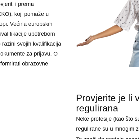
vjeriti i prema
EKO), koji pomaže u
ropi. Većina europskih
kvalifikacije upotrebom
razini svojih kvalifikacija
dokumente za prijavu. O
nformirati obrazovne
Provjerite je li
regulirana
Neke profesije (kao što su l
regulirane su u mnogim 