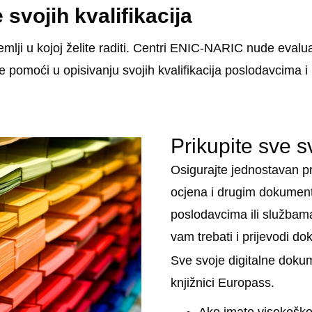
 svojih kvalifikacija
mlji u kojoj želite raditi. Centri ENIC-NARIC nude evalua
e pomoći u opisivanju svojih kvalifikacija poslodavcima 
Prikupite sve 
Osigurajte jednostavan pr
ocjena i drugim dokumenti
poslodavcima ili službama u
vam trebati i prijevodi d
Sve svoje digitalne doku
knjižnici Europass.