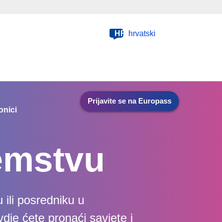
HR
hrvatski
Prijavite se na Europass
onici
emstvu
 ili posredniku u
vdje ćete pronaći savjete i