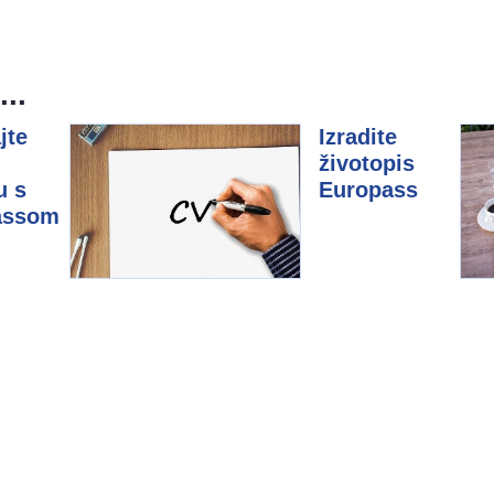
..
jte
Izradite
životopis
u s
Europass
assom