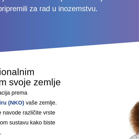
pripremili za rad u inozemstvu.
ionalnim
om svoje zemlje
kacija prema
iru (NKO)
vaše zemlje.
navode različite vrste
nom sustavu kako biste
.