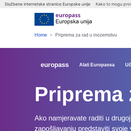
Službene internetske stranice Europske unije
Kako to mogu provj
Skip to main content
Home
Priprema za rad u inozemstvu
europass
Alati Europassa
Uč
Priprema 
Ako namjeravate raditi u drugoj
zapošljavanju predstaviti svoje v