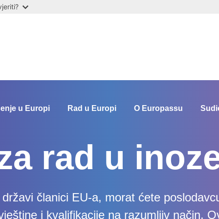
eriti?
enje u Europi
Rad u Europi
O Europassu
Sudi
za rad u inoz
 državi članici EU-a, morat ćete poslodavcu
ještine i kvalifikacije na razumljiv način. O