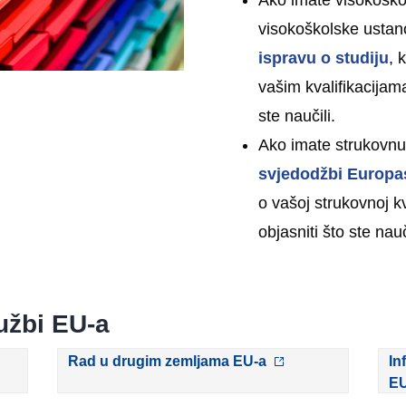
Ako imate visokoškol
visokoškolske ustan
ispravu o studiju
, 
vašim kvalifikacijama
ste naučili.
Ako imate strukovnu 
svjedodžbi Europa
o vašoj strukovnoj kv
objasniti što ste nauč
lužbi EU-a
Rad u drugim zemljama EU-a
In
EU