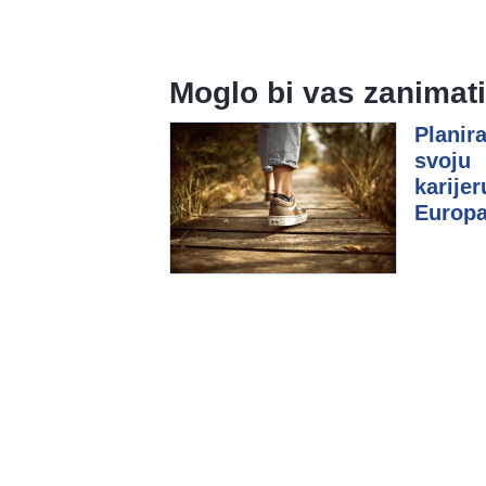
Moglo bi vas zanimati.
Planira
svoju
karijer
Europ