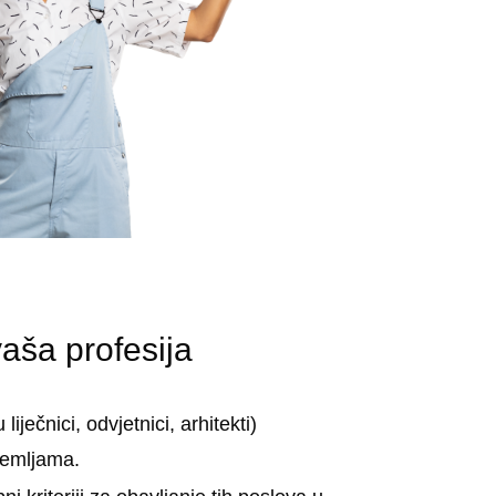
 vaša profesija
iječnici, odvjetnici, arhitekti)
zemljama.