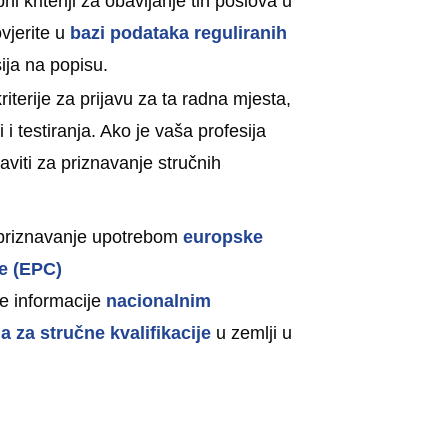
i kriteriji za obavljanje tih poslova u
vjerite u
bazi podataka reguliranih
sija na popisu.
iterije za prijavu za ta radna mjesta,
i testiranja. Ako je vaša profesija
javiti za priznavanje stručnih
a priznavanje upotrebom
europske
e (EPC)
ne informacije
nacionalnim
 za stručne kvalifikacije
u zemlji u