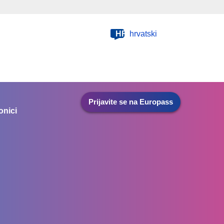
HR
hrvatski
Prijavite se na Europass
onici