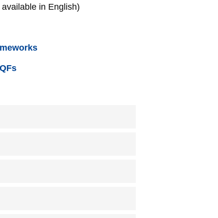
 available in English)
rameworks
NQFs