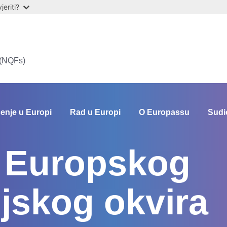
eriti?
 (NQFs)
enje u Europi
Rad u Europi
O Europassu
Sudi
 Europskog
ijskog okvira