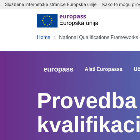
Službene internetske stranice Europske unije
Kako to mogu provj
Skip to main content
Home
National Qualifications Frameworks
europass
Alati Europassa
Uč
Provedba
kvalifikac