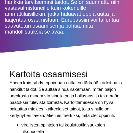
hankkia tarvitsemasi taidot. Se on suunnattu niin
vastavalmistuneille kuin kokeneille
ammattilaisillekin, jotka haluavat oppia uutta ja
laajentaa osaamistaan. Europassiin voi tallentaa
saavutetun osaamisen ja pohtia, mitä
mahdollisuuksia se avaa.
Kartoita osaamisesi
Ennen kuin ryhdyt oppimaan uutta, on tärkeää kartoittaa jo
hankitut taidot. Se auttaa sinua näkemään, miten paljon
arvokasta osaamista sinulla on jo hallussasi ja tekemään
päätöksiä tulevista toimista. Kartoittamisessa on hyvä
palauttaa mieleesi kaikenlaiset taidot, joita sinulle on
kertynyt eri tavoin. Mieti esimerkiksi, mitä olet oppinuti:
virallisten opintojen tai koulutustilaisuuksien
ulkopuolella