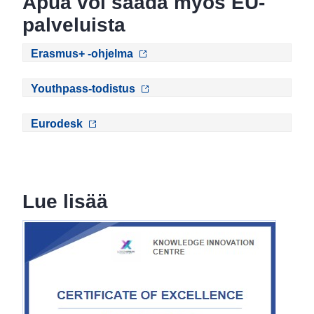
Apua voi saada myös EU-
palveluista
Erasmus+ -ohjelma
Youthpass-todistus
Eurodesk
Lue lisää