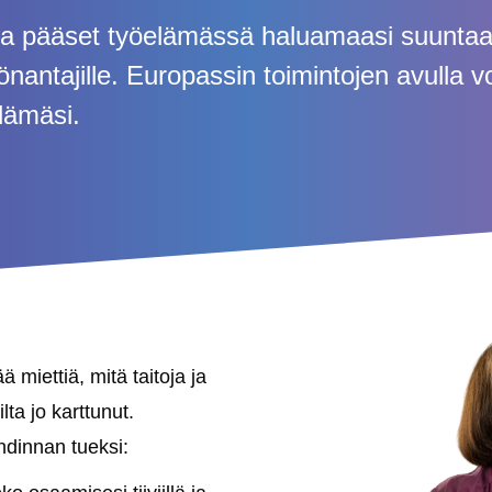
 ja pääset työelämässä haluamaasi suuntaa
önantajille. Europassin toimintojen avulla vo
elämäsi.
 miettiä, mitä taitoja ja
lta jo karttunut.
hdinnan tueksi: