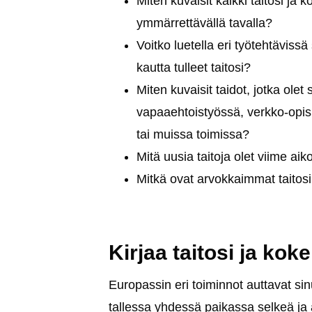
Miten kuvaisit kaikki taitosi ja k
ymmärrettävällä tavalla?
Voitko luetella eri työtehtävi
kautta tulleet taitosi?
Miten kuvaisit taidot, jotka olet
vapaaehtoistyössä, verkko-opis
tai muissa toimissa?
Mitä uusia taitoja olet viime ai
Mitkä ovat arvokkaimmat taitos
Kirjaa taitosi ja kok
Europassin eri toiminnot auttavat sin
tallessa yhdessä paikassa selkeä ja 