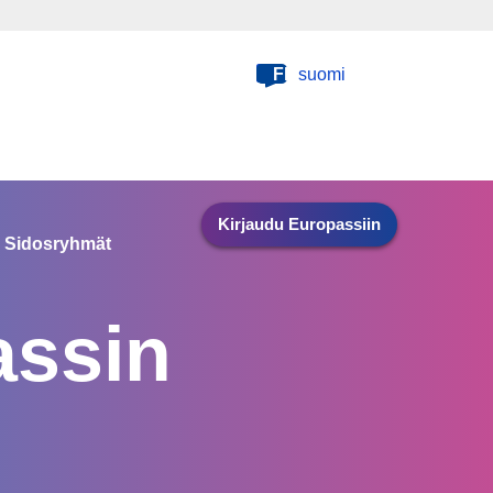
FI
suomi
Kirjaudu Europassiin
Sidosryhmät
assin