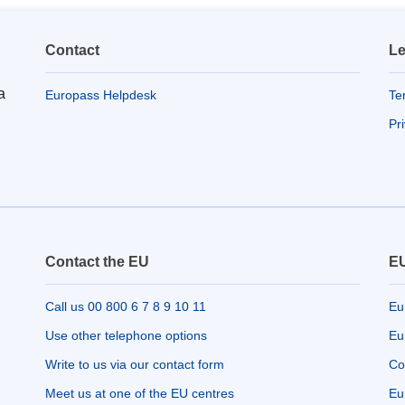
Contact
Le
a
Europass Helpdesk
Te
Pr
Contact the EU
EU
Call us 00 800 6 7 8 9 10 11
Eu
Use other telephone options
Eu
Write to us via our contact form
Co
Meet us at one of the EU centres
Eu