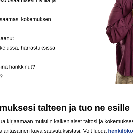
oko osaamisesi tiiviillä ja
ssä saamasi kokemuksen
 saanut
kelussa, harrastuksissa
koina hankkinut?
i?
emuksesi talteen ja tuo ne esille
ua kirjaamaan muistiin kaikenlaiset taitosi ja kokemuksesi
ajantasainen kuva saavutuksistasi. Voit luoda
henkilöko