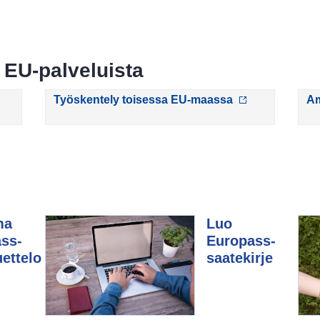
EU-palveluista
Työskentely toisessa EU-maassa
Am
ma
Luo
ss-
Europass-
uettelo
saatekirje