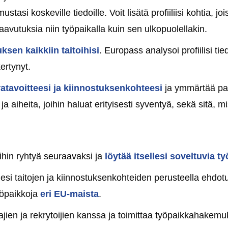
stasi koskeville tiedoille. Voit lisätä profiiliisi kohtia, 
saavutuksia niin työpaikalla kuin sen ulkopuolellakin.
ksen kaikkiin taitoihisi
. Europass analysoi profiilisi tied
kertynyt.
ratavoitteesi ja kiinnostuksenkohteesi
ja ymmärtää pa
ja aiheita, joihin haluat erityisesti syventyä, sekä sitä, m
mihin ryhtyä seuraavaksi ja
löytää itsellesi soveltuvia t
iesi taitojen ja kiinnostuksenkohteiden perusteella ehdotu
öpaikkoja
eri EU-maista
.
tajien ja rekrytoijien kanssa ja toimittaa työpaikkahakem