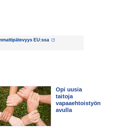
mattipätevyys EU:ssa
Opi uusia
taitoja
vapaaehtoistyön
avulla