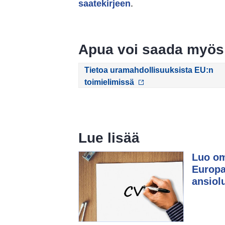
saatekirjeen
.
Apua voi saada myös 
Tietoa uramahdollisuuksista EU:n
toimielimissä
Lue lisää
Luo o
Europa
ansiol