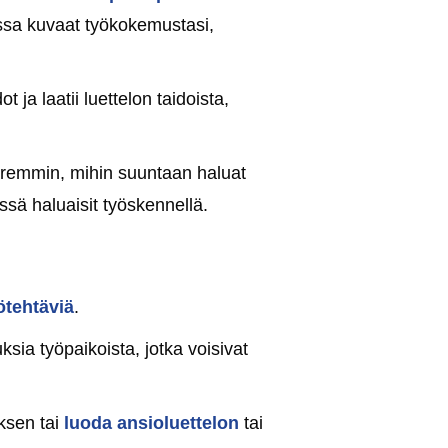
joissa kuvaat työkokemustasi,
ot ja laatii luettelon taidoista,
remmin, mihin suuntaan haluat
issä haluaisit työskennellä.
yötehtäviä
.
ksia työpaikoista, jotka voisivat
uksen tai
luoda ansioluettelon
tai