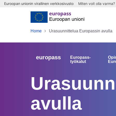
Euroopan unionin virallinen verkkosivusto
Miten voit olla varma?
Skip to main content
Home
Urasuunnittelua Europassin avulla
europass
Europass-
Opi
työkalut
Eur
Urasuunni
avulla