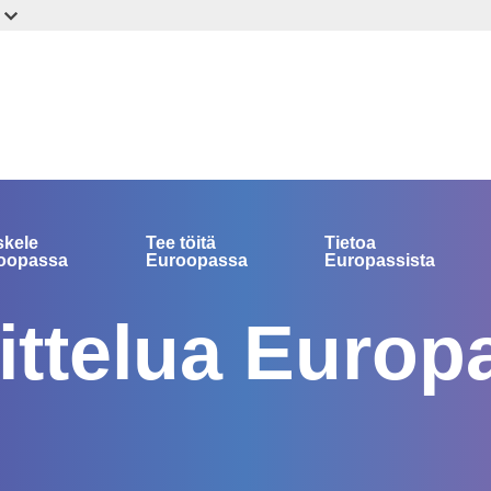
skele
Tee töitä
Tietoa
oopassa
Euroopassa
Europassista
ttelua Europ