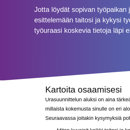
Jotta löydät sopivan työpaikan
esittelemään taitosi ja kykysi ty
työuraasi koskevia tietoja läpi 
Kartoita osaamisesi
Urasuunnittelun aluksi on aina tärkeää
millaista kokemusta sinulle on eri aloi
Seuraavassa joitakin kysymyksiä po