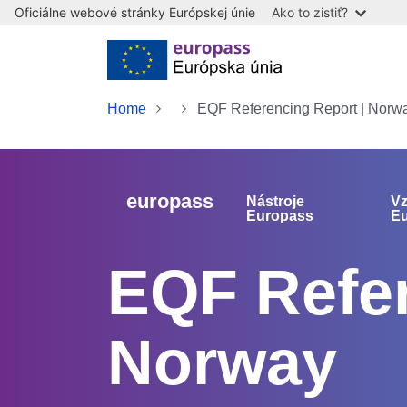
Oficiálne webové stránky Európskej únie
Ako to zistiť?
Skip to main content
Home
EQF Referencing Report | Norw
europass
Nástroje
Vz
Europass
E
EQF Refer
Norway