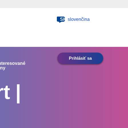
SK
slovenčina
Prihlásiť sa
nteresované
any
t |