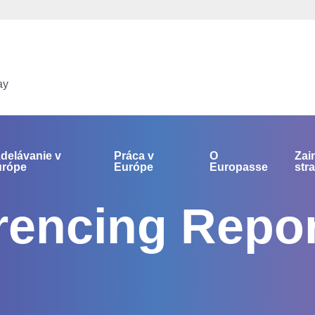
ay
delávanie v
Práca v
O
Zai
urópe
Európe
Europasse
str
encing Repor