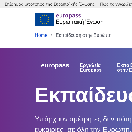
Επίσημος ιστότοπος της Ευρωπαϊκής Ένωσης
Πώς το γνωρίζε
Skip to main content
Home
Εκπαίδευση στην Ευρώπη
europass
Εργαλεία
Εκπαί
Europass
στην 
Εκπαίδευ
Υπάρχουν αμέτρητες δυνατότητε
ευκαιρίες σε όλη την Ευρώπη.