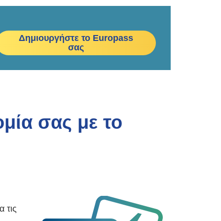
Δημιουργήστε το Europass
σας
μία σας με το
 τις