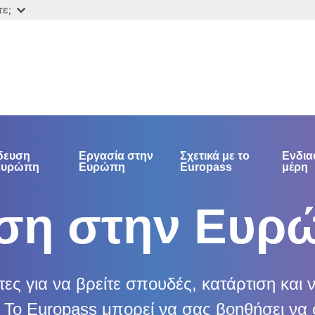
τε;
δευση
Εργασία στην
Σχετικά με το
Ενδια
Ευρώπη
Ευρώπη
Europass
μέρη
ση στην Ευρ
ς για να βρείτε σπουδές, κατάρτιση και ν
Το Europass μπορεί να σας βοηθήσει να 