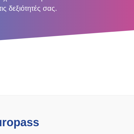
ις δεξιότητές σας.
uropass