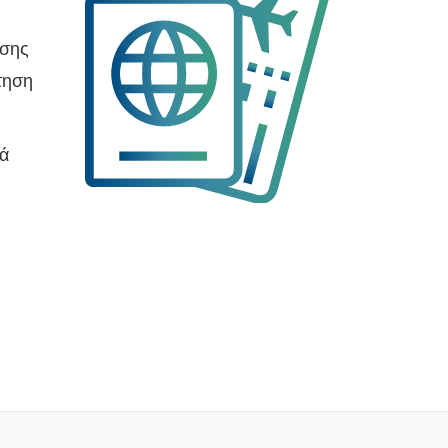
υσης
ίτηση
κά