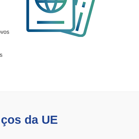
ovos
as
iços da UE