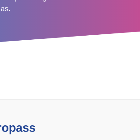
ias.
ropass