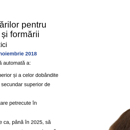
ărilor pentru
și formării
ici
noiembrie 2018
ă automată a:
perior și a celor dobândite
lu secundar superior de
țare petrecute în
 ca, până în 2025, să