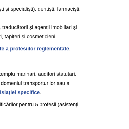
i specialiști), dentiști, farmaciști,
raducătorii și agenții imobiliari și
tapițeri și cosmeticieni.
te a profesiilor reglementate
.
emplu marinari, auditori statutari,
n domeniul transporturilor sau al
islației specifice
.
cărilor pentru 5 profesii (asistenți