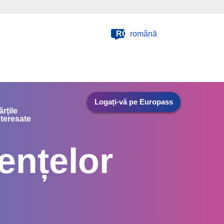
RO
română
Logați-vă pe Europass
ărțile
nteresate
ențelor