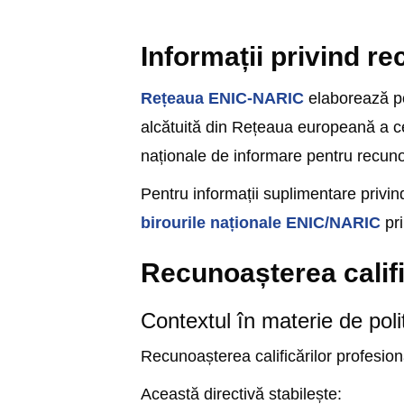
Informații privind re
Rețeaua ENIC-NARIC
elaborează pol
alcătuită din Rețeaua europeană a ce
naționale de informare pentru recun
Pentru informații suplimentare privind
birourile naționale ENIC/NARIC
pri
Recunoașterea califi
Contextul în materie de polit
Recunoașterea calificărilor profesio
Această directivă stabilește: