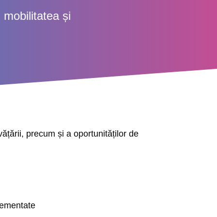
 mobilitatea și
vățării, precum și a oportunităților de
glementate