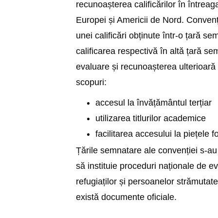
recunoașterea calificărilor în într
Europei și Americii de Nord. Convenția
unei calificări obținute într-o țară s
calificarea respectivă în altă țară se
evaluare și recunoașterea ulterioară
scopuri:
accesul la învățământul terțiar
utilizarea titlurilor academice
facilitarea accesului la piețele 
Țările semnatare ale convenției s-a
să instituie proceduri naționale de eva
refugiaților și persoanelor strămutate
există documente oficiale.