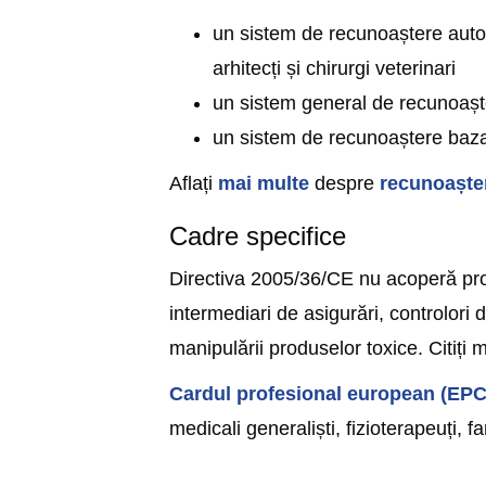
un sistem de recunoaștere automa
arhitecți și chirurgi veterinari
un sistem general de recunoaștere
un sistem de recunoaștere bazat
Aflați
mai multe
despre
recunoașter
Cadre specifice
Directiva 2005/36/CE nu acoperă profe
intermediari de asigurări, controlori 
manipulării produselor toxice. Citiți
Cardul profesional european (EPC
medicali generaliști, fizioterapeuți, fa