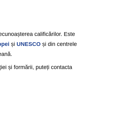
ecunoașterea calificărilor. Este
opei
și
UNESCO
și din centrele
eană.
ei și formării, puteți contacta