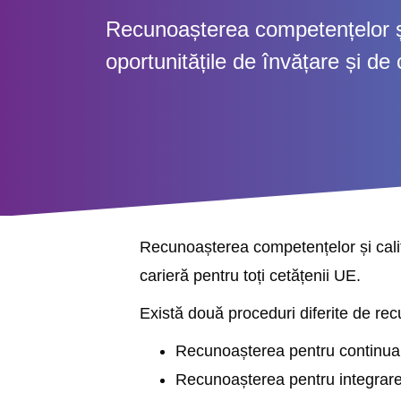
Recunoașterea competențelor și c
oportunitățile de învățare și de 
Recunoașterea competențelor și calific
carieră pentru toți cetățenii UE.
Există două proceduri diferite de recu
Recunoașterea pentru continuare
Recunoașterea pentru integrarea