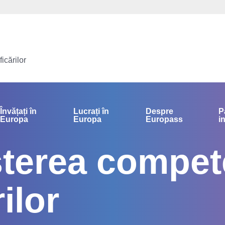
icărilor
Învățați în
Lucrați în
Despre
P
Europa
Europa
Europass
i
terea compet
rilor