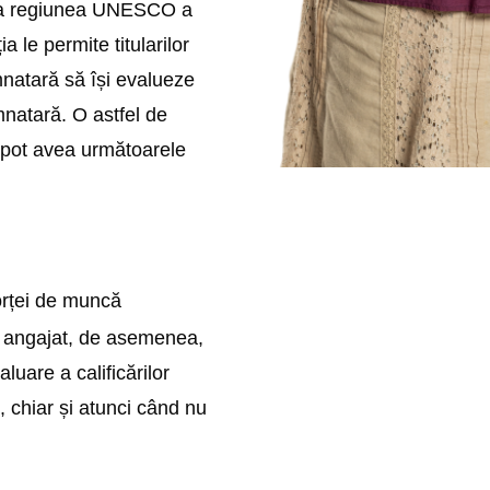
eaga regiunea UNESCO a
 le permite titularilor
emnatară să își evalueze
mnatară. O astfel de
 pot avea următoarele
forței de muncă
u angajat, de asemenea,
luare a calificărilor
, chiar și atunci când nu