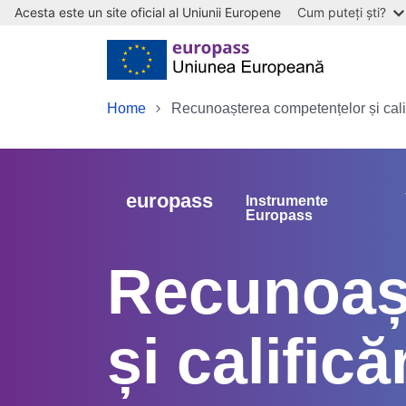
Acesta este un site oficial al Uniunii Europene
Cum puteți ști?
Skip to main content
Home
Recunoașterea competențelor și calif
europass
Instrumente
Europass
Recunoaș
și califică