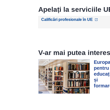
Apelați la serviciile U
Calificări profesionale în UE
V-ar mai putea intere
Europ
pentru
educaț
și
formar