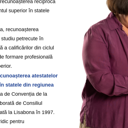
e recunoașterea reciprocă
tul superior în statele
a, recunoașterea
 studiu petrecute în
a calificărilor din ciclul
de formare profesională
erior.
ecunoașterea atestatelor
în statele din regiunea
a de Convenția de la
borată de Consiliul
tă la Lisabona în 1997.
ridic pentru