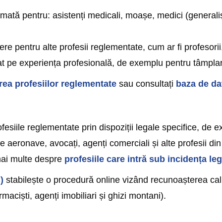
tă pentru: asistenți medicali, moașe, medici (generaliști ș
 pentru alte profesii reglementate, cum ar fi profesorii, t
 pe experiența profesională, de exemplu pentru tâmplari, 
ea profesiilor reglementate
sau consultați
baza de da
siile reglementate prin dispoziții legale specifice, de ex
de aeronave, avocați, agenți comerciali și alte profesii di
 mai multe despre
profesiile care intră sub incidența leg
)
stabilește o procedură online vizând recunoașterea califi
rmaciști, agenți imobiliari și ghizi montani).