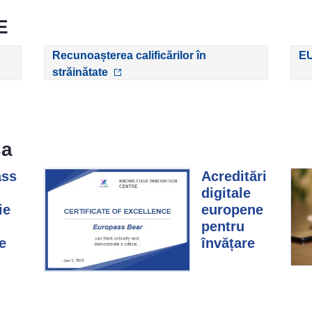
E
Recunoașterea calificărilor în
EU
străinătate
sa
ass
Acreditări
digitale
ie
europene
pentru
e
învățare