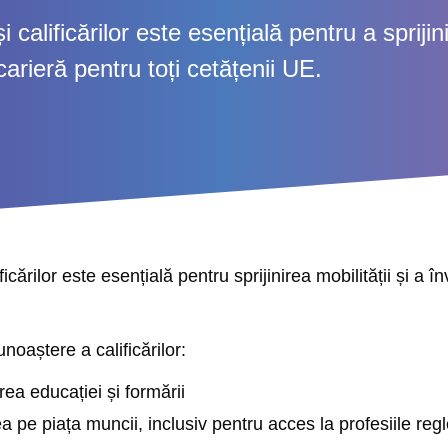
alificărilor este esențială pentru a sprijini
carieră pentru toți cetățenii UE.
ărilor este esențială pentru sprijinirea mobilității și a în
noaștere a calificărilor:
a educației și formării
 pe piața muncii, inclusiv pentru acces la profesiile re