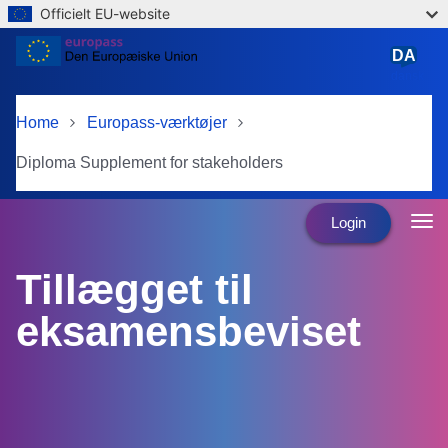
Officielt EU-website
Skip to main content
DA
dansk
Home
Europass-værktøjer
Diploma Supplement for stakeholders
Login
Tillægget til
eksamensbeviset