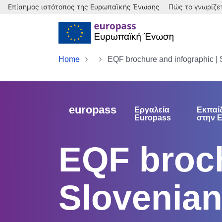
Επίσημος ιστότοπος της Ευρωπαϊκής Ένωσης
Πώς το γνωρίζε
Skip to main content
Home
EQF brochure and infographic | 
europass
Εργαλεία
Εκπαί
Europass
στην 
EQF broch
Slovenia