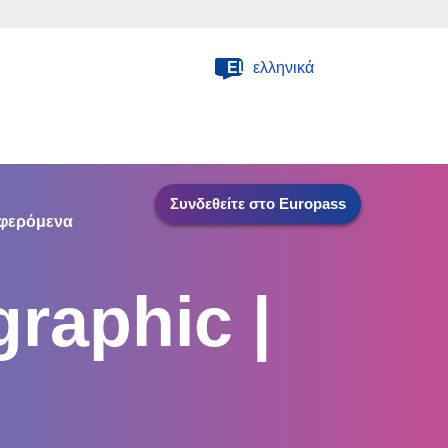
EL
ελληνικά
Συνδεθείτε στο Europass
φερόμενα
raphic |