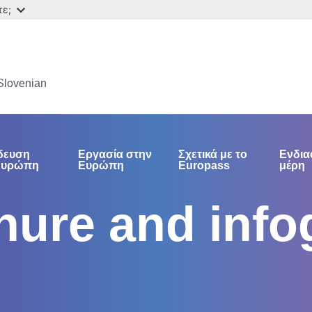
τε;
Slovenian
δευση
Εργασία στην
Σχετικά με το
Ενδια
Ευρώπη
Ευρώπη
Europass
μέρη
ure and infog
n