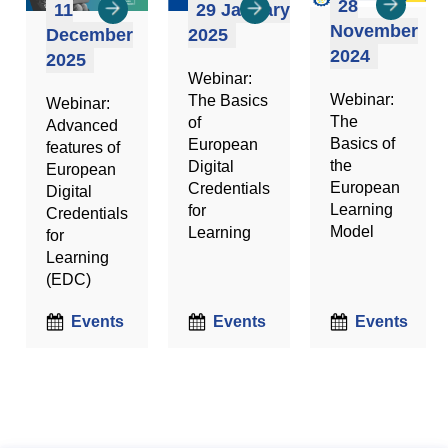
28
11
29 January
November
December
2025
2024
2025
Webinar:
Webinar:
The Basics
Webinar:
The
of
Advanced
Basics of
European
features of
the
Digital
European
European
Credentials
Digital
Learning
for
Credentials
Model
Learning
for
Learning
(EDC)
Events
Events
Events