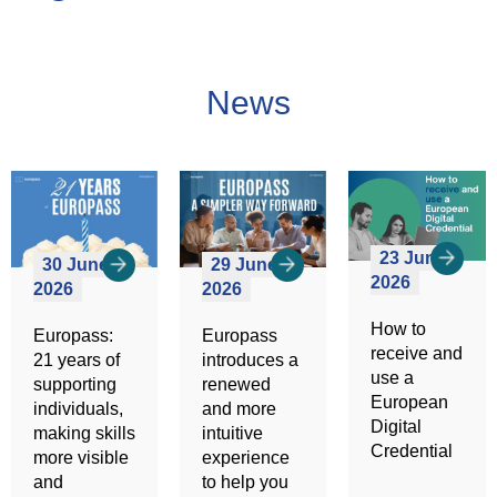
News
23 June
30 June
29 June
2026
2026
2026
How to
Europass:
Europass
receive and
21 years of
introduces a
use a
supporting
renewed
European
individuals,
and more
Digital
making skills
intuitive
Credential
more visible
experience
and
to help you