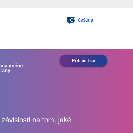
CS
čeština
Přihlásit se
účastněné
trany
závislosti na tom, jaké