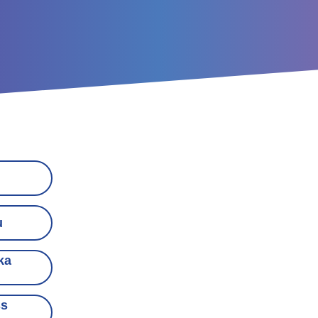
u
ka
ss