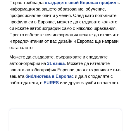
Първо трябва да
създадете свой Европас профил
с
информация за вашето образование, обучение,
професионален опит и умения. След като попълните
профила си в Европас, можете да създавате колкото
си искате автобиографии само с няколко щраквания.
Просто изберете коя информация искате да включите
и предпочитания от вас дизайн и Европас ще направи
останалото.
Можете да създавате, съхранявате и споделяте
автобиографии на
31 езика
. Можете да изтеглите
вашата автобиография Европас, да я съхранявате във
вашата
библиотека в Европас
и да я споделяте с
работодатели, с
EURES
или други служби по заетост.