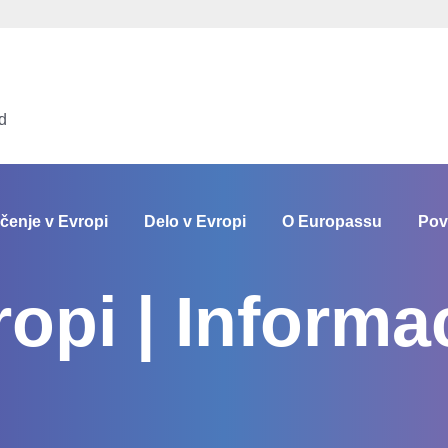
d
čenje v Evropi
Delo v Evropi
O Europassu
Pov
opi | Informac