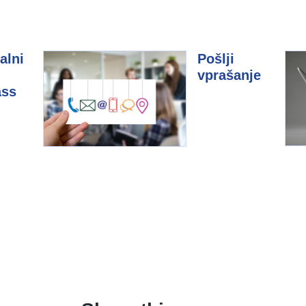
alni
Pošlji
vprašanje
ass