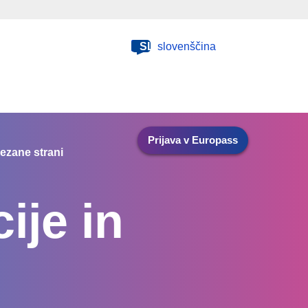
SL
slovenščina
Prijava v Europass
ezane strani
ije in