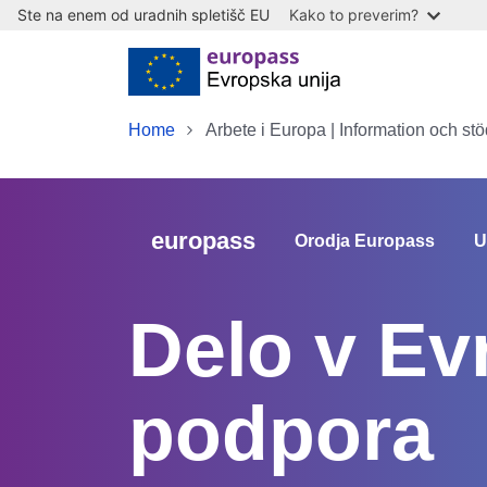
Ste na enem od uradnih spletišč EU
Kako to preverim?
Skip to main content
Home
Arbete i Europa | Information och stö
europass
Orodja Europass
U
Delo v Evr
podpora