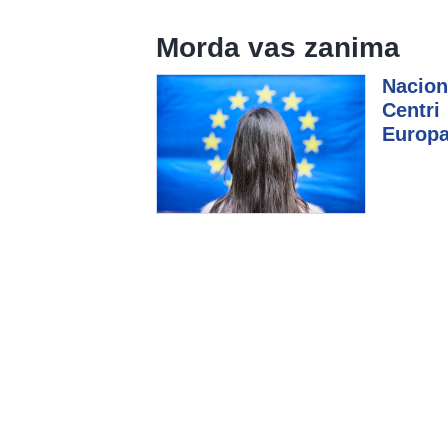
Morda vas zanima
Nacion
Centri
Europ