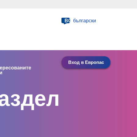
BG
български
Вход в Европас
ересованите
и
раздел