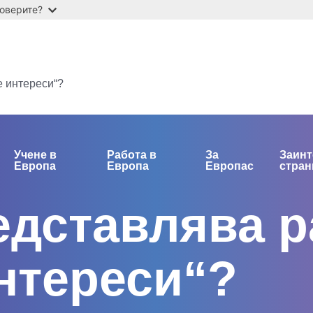
оверите?
е интереси“?
Учене в
Работа в
За
Заинт
Европа
Европа
Европас
стран
едставлява 
нтереси“?