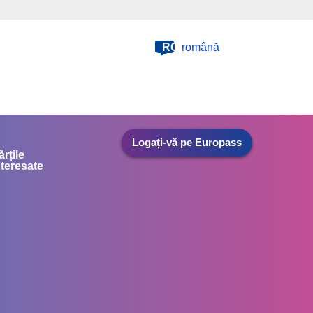
RO
română
Logați-vă pe Europass
ărțile
nteresate