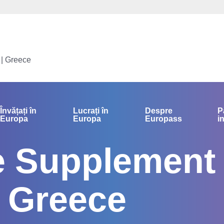
 | Greece
Învățați în
Lucrați în
Despre
P
Europa
Europa
Europass
i
te Supplement
 Greece