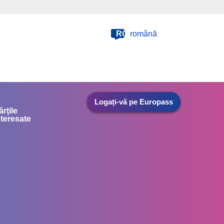
RO
română
Logați-vă pe Europass
ărțile
nteresate