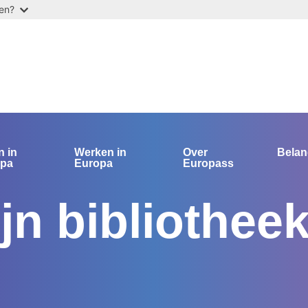
ten?
n in
Werken in
Over
Bela
opa
Europa
Europass
ijn bibliothee