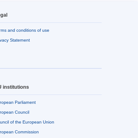
gal
rms and conditions of use
ivacy Statement
 institutions
ropean Parliament
ropean Council
uncil of the European Union
ropean Commission