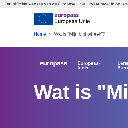
Een officiële website van de Europese Unie
Waar moet ik op let
Skip to main content
Home
Wat is "Mijn bibliotheek”?
europass
Europass-
Lere
tools
Eur
Wat is "M