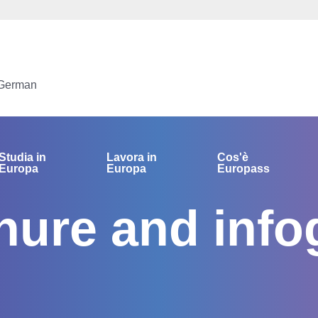
 German
Studia in
Lavora in
Cos'è
Europa
Europa
Europass
ure and infog