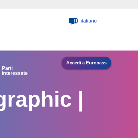
IT
italiano
Accedi a Europass
Parti
interessate
raphic |