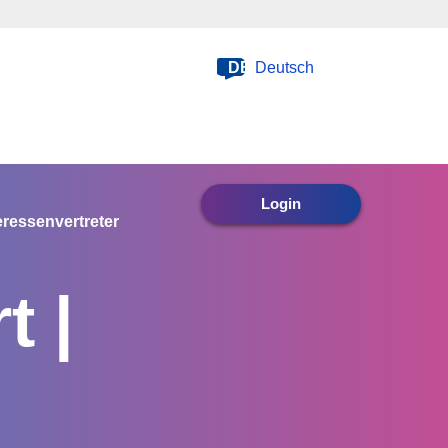
DE
Deutsch
Login
eressenvertreter
t |