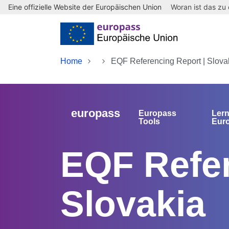
Eine offizielle Website der Europäischen Union
Woran ist das zu
Skip to main content
Home
EQF Referencing Report | Slova
europass
Europass
Lern
Tools
Eur
EQF Refer
Slovakia